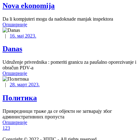
Nova ekonomija
Da li kompjuteri mogu da nadoknade manjak inspektora
Опширније
|
16. мај 2023.
Danas
Udruženje privrednika : pomeriti granicu za paušalno oporezivanje i
obračun PDV-a
Опширније
|
28. март 2023.
Политика
Привредници траже да се објекти не затварају због
административних пропуста
Опширније
1
2
3
Copyright © 2022 - ЗППС - All rights reserved.