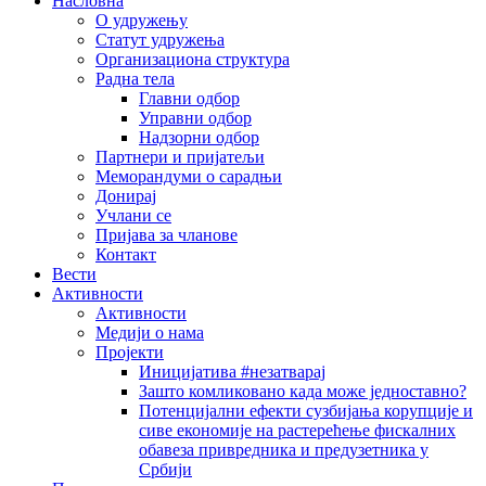
Насловна
О удружењу
Статут удружења
Организациона структура
Радна тела
Главни одбор
Управни одбор
Надзорни одбор
Партнери и пријатељи
Меморандуми о сарадњи
Донирај
Учлани се
Пријава за чланове
Контакт
Вести
Активности
Активности
Медији о нама
Пројекти
Иницијатива #незатварај
Зашто комликовано када може једноставно?
Потенцијални ефекти сузбијања корупције и
сиве економије на растерећење фискалних
обавеза привредника и предузетника у
Србији