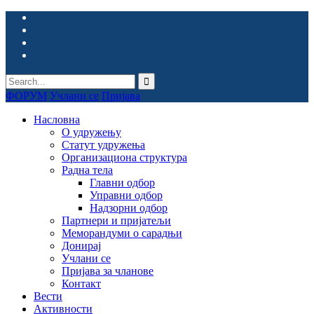
ФОРУМ
Учлани се
Пријава
Насловна
О удружењу
Статут удружења
Организациона структура
Радна тела
Главни одбор
Управни одбор
Надзорни одбор
Партнери и пријатељи
Меморандуми о сарадњи
Донирај
Учлани се
Пријава за чланове
Контакт
Вести
Активности