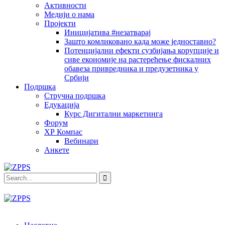
Активности
Медији о нама
Пројекти
Иницијатива #незатварај
Зашто комликовано када може једноставно?
Потенцијални ефекти сузбијања корупције и
сиве економије на растерећење фискалних
обавеза привредника и предузетника у
Србији
Подршка
Стручна подршка
Едукација
Курс Дигитални маркетинга
Форум
ХР Компас
Вебинари
Анкете