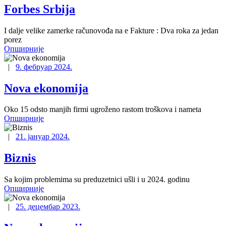
Forbes Srbija
I dalje velike zamerke računovođa na e Fakture : Dva roka za jedan
porez
Опширније
|
9. фебруар 2024.
Nova ekonomija
Oko 15 odsto manjih firmi ugroženo rastom troškova i nameta
Опширније
|
21. јануар 2024.
Biznis
Sa kojim problemima su preduzetnici ušli i u 2024. godinu
Опширније
|
25. децембар 2023.