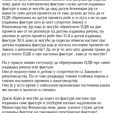
чему данас на електронској фактури служи датум издавања
фактуре и како је могуће да овај датум безначајан јер се
користи само датум промета па се тако долази до тога да се
ПДВ обрачунава на датум промета робе и услуга а не на дан
издавања фактуре што је опет супротно Закону о
Рачуноводству јер како је могуће обрачунати ПДВ на дан
промета ако се он разликује од датума издавања рачуна, па
уколико је датум промета робе био 31.8 а датум издавања
фактуре 30.9 ,како је могуће да пореска обавеза настане пре
датума издавања фактура која је носиоц пословне промене по
Закону о рачуноводству? Да ли је то зато што држава тражи да
јој се плати ПДВ и пре настанка фактуре , како је то могуће?
Па у пракси имамо ситуацију да обрачунавамо ПДВ пре самог
издавања рачуна или фактуре.
Ово је недопустиви и дубоко у супротности са Законом о
рачуноводству. Па се тако раздвајају токови плаћања пореза и
токови пословних промена у књиговодству.
Ово је у исто време у озбиљним економским системима какви
ми нисмо и жалосно и смешно.
Дакле Како је могуће да порез по фактури настане пре
издавања саме фактуре и упућујем питање надлежним из
Министарства Финансија чему данас уопште служи датум
издавања фактуре на такозваној електронској фактури?