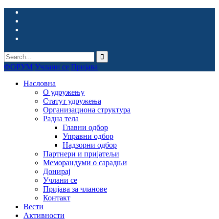
ФОРУМ
Учлани се
Пријава
Насловна
О удружењу
Статут удружења
Организациона структура
Радна тела
Главни одбор
Управни одбор
Надзорни одбор
Партнери и пријатељи
Меморандуми о сарадњи
Донирај
Учлани се
Пријава за чланове
Контакт
Вести
Активности