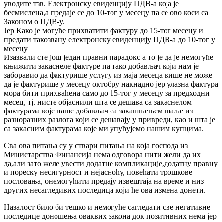
уводите тзв. Електронску евиденцију ПДВ-а која је
бесмислена,а предаје се до 10-тог у месецу па се ово коси са
Законом о ПДВ-у.
Јер Како је могуће прихватити фактуру до 15-тог месецу и
предати такозвану електронску евиденцију ПДВ-а до 10-тог у
месецу
Изазвали сте још један правни парадокс а то је да је немогуће
књижити закаснеле фактуре па тако добављач који нам је
заборавио да фактурише услугу из маја месеца више не може
да је фактурише у месецу октобру накнадно јер улазна фактура
мора бити прихваћена само до 15-тог у месецу за предходни
месец, тј. нисте објаснили шта се дешава са закаснелом
фактурама које наше добављач са закашњењем шаље из
разноразних разлога који се дешавају у привреди, као и шта је
са закасним фактурама које ми упућујемо нашим купцима.
Сва ова питања су у ствари питања на која господа из
Министарства Финансија нема одговора нити жели да их
да,али зато желе увести додатне компликације,додатну правну
и пореску несигурност и нејасноћу, повећати трошкове
пословања, онемогућити предају извештаја на време и низ
других несагледивих последица који ће ова измена донети.
Назалост било би тешко и немогуће сагледати све негативне
последице доношења оваквих закона док позитивних нема јер