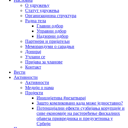
Насловна
О удружењу
Статут удружења
Организациона структура
Радна тела
Главни одбор
Управни одбор
Надзорни одбор
Партнери и пријатељи
Меморандуми о сарадњи
Донирај
Учлани се
Пријава за чланове
Контакт
Вести
Активности
Активности
Медији о нама
Пројекти
Иницијатива #незатварај
Зашто комликовано када може једноставно?
Потенцијални ефекти сузбијања корупције и
сиве економије на растерећење фискалних
обавеза привредника и предузетника у
Србији