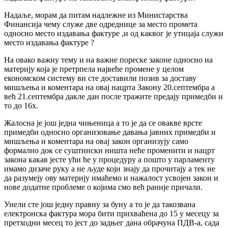
Надаље, морам да питам надлежне из Министарства
Финансија чему служе две одреднице за место промета
односно место издавања фактуре ,и од каквог је утицаја служи
место издавања фактуре ?
На овако важну тему и на важне пореске законе односно на
материју која је претрпела највеће промене у целом
економском систему ви сте доставили позив за доставу
мишљења и коментара на овај нацрта Закону 20.септембра а
већ 21.септембра дакле дан после тражите предају примедби и
то до 16х.
Жалосна је још једна чињеница а то је да се овакве врсте
примедби односно организовање давања јавних примедби и
мишљења и коментара на овај закон организују само
формално док се суштински ништа неће променити и нацрт
закона какав јесте ући ће у процедуру а пошто у парламенту
имамо дизаче руку а не људе који знају да прочитају а тек не
да разумеју ову материју имаћемо и нажалост усвојен закон и
нове додатне проблеме о којима смо већ раније причали.
Унели сте још једну правну за буну а то је да такозвана
електронска фактура мора бити прихваћена до 15 у месецу за
претходни месец то јест до задњег дана обрачуна ПДВ-а, сада