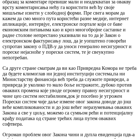
образац за коментаре превише мали и неадекватан за овакву
врсту коментарисања нећу га користити већ ћу своје
мишљење изнети у слободној форми. Пре свега морам да
кажем да смо много пута користећи разне медије, интернет
апликације, интервјуе, електронске портале који се баве
економским питањима као и кроз многобројне састанке и
радне столове непрестано указивали на то да је Закон о
електронском фактурисању лош, да је уопштено говорећи
супротан закону о ПДВ-у да уноси генерално несигурност и
пореске нејасноће у порески систем, те је свеукупно
непотребан.
Са друге стране сматрам да ви као Привредна Комора не треба
да будете климоглав ни једној институцији система,па ни
Министарству финансија већ треба да служите привреди, а
привреда је уколико то мало боље истражите, дубоко против
оваквих промена које уводе огромну правну несигурност и
чине цео систем нестабилним,док је посебно је угрожен
Порески систем чије даље измене овог закона доводе до још
веће компликованости и до још већег неразумевања оваквих
Закона а све у циљу, можемо са сумњом рећи и потенцијалну
крађу података од стране трећих лица путем оваквих
софтвера.
Огроман проблем овог Закона чини и дупла евиденција пдв-а