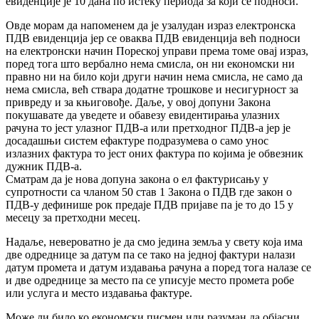
евиденције је 10 дана по истеку периода за који се подноси.
Овде морам да напоменем да је узалудан израз електронска
ПДВ евиденција јер се оваква ПДВ евиденција већ подноси
на електронски начин Пореској управи према томе овај израз,
поред тога што вербално нема смисла, он ни економски ни
правно ни на било који други начин нема смисла, не само да
нема смисла, већ ствара додатне трошкове и несигурност за
привреду и за књиговође. Даље, у овој допуни Закона
покушавате да уведете и обавезу евидентирања улазних
рачуна то јест улазног ПДВ-а или претходног ПДВ-а јер је
досадашњи систем ефактуре подразумева о само унос
излазних фактура то јест оних фактура по којима је обвезник
дужник ПДВ-а.
Сматрам да је нова допуна закона о ел фактурисању у
супротности са чланом 50 став 1 Закона о ПДВ где закон о
ПДВ-у дефинише рок предаје ПДВ пријаве па је то до 15 у
месецу за претходни месец.
Надаље, невероватно је да смо једина земља у свету која има
две одреднице за датум па се тако на једној фактури налази
датум промета и датум издавања рачуна а поред тога налазе се
и две одреднице за место па се уписује место промета робе
или услуга и место издавања фактуре.
Може ли било ко економски писмен или разуман да објасни