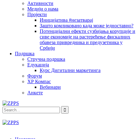
Активности
Медији о нама
Пројекти
Иницијатива #незатварај
Зашто комликовано када може једноставно?
Потенцијални ефекти сузбијања корупције и
сиве економије на растерећење фискалних
обавеза привредника и предузетника у
Србији
Подршка
Стручна подршка
Едукација
Курс Дигитални маркетинга
Форум
ХР Компас
Вебинари
Анкете