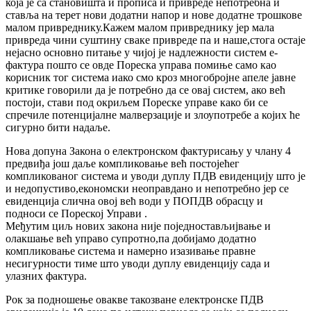
која је са становишта и прописа и привреде непотребна и
ставља на терет нови додатни напор и нове додатне трошкове
малом привреднику.Кажем малом привреднику јер мала
привреда чини суштину сваке привреде па и наше,стога остаје
нејасно основно питање у чијој је надлежности систем е-
фактура пошто се овде Пореска управа помиње само као
корисник тог система иако смо кроз многобројне апеле јавне
критике говорили да је потребно да се овај систем, ако већ
постоји, стави под окриљем Пореске управе како би се
спречиле потенцијалне малверзације и злоупотребе а којих ће
сигурно бити надаље.
Нова допуна Закона о електронском фактурисању у члану 4
предвиђа још даље компликовање већ постојећег
компликованог система и уводи дуплу ПДВ евиденцију што је
и недопустиво,економски неоправдано и непотребно јер се
евиденција слична овој већ води у ПОПДВ обрасцу и
подноси се Пореској Управи .
Међутим циљ нових закона није поједностављијвање и
олакшање већ управо супротно,па добијамо додатно
компликовање система и намерно изазивање правне
несигурности тиме што уводи дуплу евиденцију сада и
улазних фактура.
Рок за подношење овакве такозване електронске ПДВ