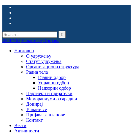
ФОРУМ
Учлани се
Пријава
Насловна
О удружењу
Статут удружења
Организациона структура
Радна тела
Главни одбор
Управни одбор
Надзорни одбор
Партнери и пријатељи
Меморандуми о сарадњи
Донирај
Учлани се
Пријава за чланове
Контакт
Вести
Активности