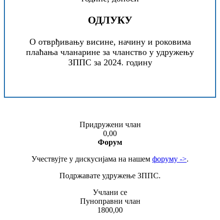
ОДЛУКУ
О отврђивању висине, начину и роковима
плаћања чланарине за чланство у удружењу
ЗППС за 2024. годину
Придружени члан
0,00
Форум
Учествујте у дискусијама на нашем
форуму ->
.
Подржавате удружење ЗППС.
Учлани се
Пуноправни члан
1800,00