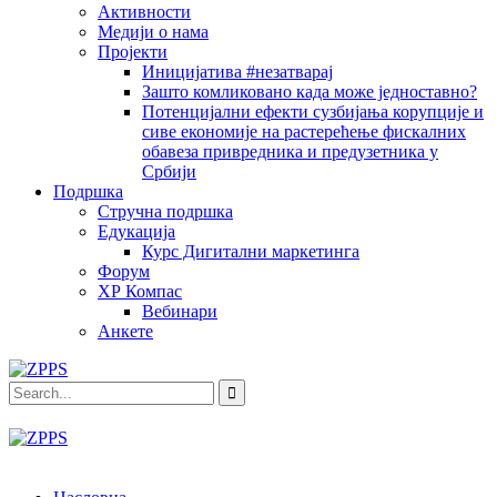
Активности
Медији о нама
Пројекти
Иницијатива #незатварај
Зашто комликовано када може једноставно?
Потенцијални ефекти сузбијања корупције и
сиве економије на растерећење фискалних
обавеза привредника и предузетника у
Србији
Подршка
Стручна подршка
Едукација
Курс Дигитални маркетинга
Форум
ХР Компас
Вебинари
Анкете