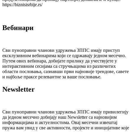
https://biznisisrbije.rs/
Вебинари
Сви пуноправни чланови удружења ЗППС имају приступ
ексклузивним вебинарима који се одржавају једном месечно.
Путем ових вебинара, добијате прилику да учествујете у
интерактивним сесијама са стручњацима из различитих
области пословања, сазнавши први најновије трендове, савете
и најбоље праксе релевантне за ваше пословање.
Newsletter
Сви пуноправни чланови удружења ЗППС имају привилегију
да једном месечно добијају наш Newsletter са најновијим
информацијама и актуелностима. Овај месечни извештај
пружа вам увид у све активности, пројекте и иницијативе које