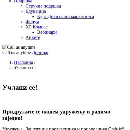
Подршка
Стручна подршка
Едукација
Курс Дигитални маркетинга
Форум
ХР Компас
Вебинари
Анкете
Call us anytime
Донирај
Насловна
/
Учлани се!
Учлани се!
Придружите се нашем удружењу и радимо
заједно!
Удружење „Заштитник предузетника и привредника Србије“