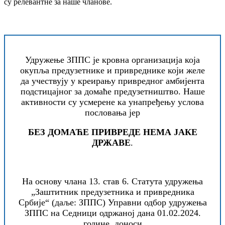
су релевантне за наше чланове.
Удружење ЗППС је кровна организација која
окупља предузетнике и привреднике који желе
да учествују у креирању привредног амбијента
подстицајног за домаће предузетништво. Наше
активности су усмерене ка унапређењу услова
пословања јер
БЕЗ ДОМАЋЕ ПРИВРЕДЕ НЕМА ЈАКЕ
ДРЖАВЕ
.
На основу члана 13. став 6. Статута удружења
„Заштитник предузетника и привредника
Србије“ (даље: ЗППС) Управни одбор удружења
ЗППС на Седници одржаној дана 01.02.2024.
године, доноси