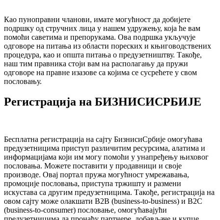
Као пуноправни чланови, имате могућност да добијете
подршку од стручних лица у нашем удружењу, која ће вам
помоћи саветима и препорукама. Ова подршка укључује
одговоре на питања из области пореских и књиговодствених
процедура, као и општа питања о предузетништву. Такође,
наш тим правника стоји вам на располагању да пружи
одговоре на правне изазове са којима се сусрећете у свом
пословању.
Регистрација на БИЗНИСИСРБИЈЕ
Бесплатна регистрација на сајту БизнисиСрбије омогућава
предузетницима приступ различитим ресурсима, алатима и
информацијама који им могу помоћи у унапређењу њиховог
пословања. Можете поставити у продавници и своје
производе. Овај портал пружа могућност умрежавања,
промоције пословања, приступа тржишту и размени
искустава са другим предузетницима. Такође, регистрација на
овом сајту може олакшати B2B (business-to-business) и B2C
(business-to-consumer) пословање, омогућавајући
предузетницима да пронађу партнере, добављаче и купце.