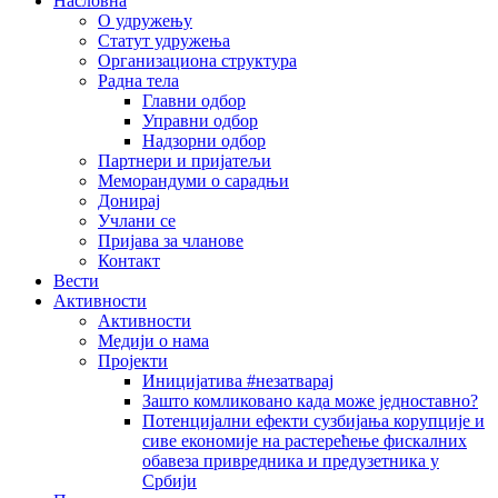
Насловна
О удружењу
Статут удружења
Организациона структура
Радна тела
Главни одбор
Управни одбор
Надзорни одбор
Партнери и пријатељи
Меморандуми о сарадњи
Донирај
Учлани се
Пријава за чланове
Контакт
Вести
Активности
Активности
Медији о нама
Пројекти
Иницијатива #незатварај
Зашто комликовано када може једноставно?
Потенцијални ефекти сузбијања корупције и
сиве економије на растерећење фискалних
обавеза привредника и предузетника у
Србији