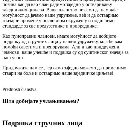
позива вас да као члан радимо заједно у остваривању
заједничких циљева. Ваше чланство не само да нам даје
могућност да јачамо наше удружење, већ и да остваримо
значајне промене у пословном окружењу и подигнемо
стандарде за све предузетнике и привреднике.
Као пуноправни чланови, имате могућност да добијете
подршку од стручних лица у нашем удружењу, која ће вам
помоћи саветима и препорукама. Али и као придружени
чланови, ваше учешће и подршка су од суштинског значаја за
наш успех.
Придружите нам се , јер само заједно можемо да променимо
ствари на боље и остваримо наше заједничке циљеве!
Prednosti članstva
Шта добијате учлањивањем?
Подршка стручних лица