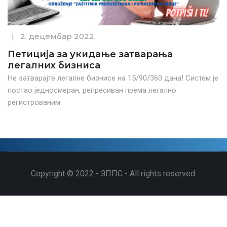
|
2. децембар 2022.
Петиција за укидање затварања
легалних бизниса
Не затварајте легалне бизнисе на 15/90/360 дана! Систем је
постао једносмеран, репресиван према легално
регистрованим
Copyright © 2022 - ЗППС - All rights reserved.