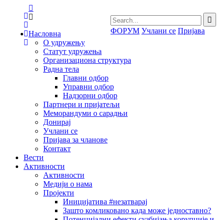
ФОРУМ
Учлани се
Пријава
Насловна
О удружењу
Статут удружења
Организациона структура
Радна тела
Главни одбор
Управни одбор
Надзорни одбор
Партнери и пријатељи
Меморандуми о сарадњи
Донирај
Учлани се
Пријава за чланове
Контакт
Вести
Активности
Активности
Медији о нама
Пројекти
Иницијатива #незатварај
Зашто комликовано када може једноставно?
Потенцијални ефекти сузбијања корупције и