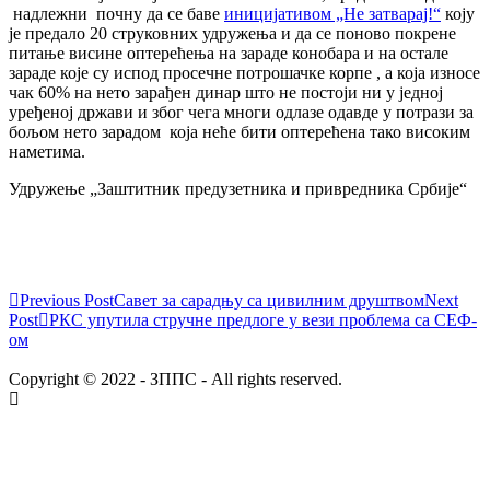
надлежни почну да се баве
иницијативом „Не затварај!“
коју
је предало 20 струковних удружења и да се поново покрене
питање висине оптерећења на зараде конобара и на остале
зараде које су испод просечне потрошачке корпе , а која износе
чак 60% на нето зарађен динар што не постоји ни у једној
уређеној држави и због чега многи одлазе одавде у потрази за
бољом нето зарадом која неће бити оптерећена тако високим
наметима.
Удружење „Заштитник предузетника и привредника Србије“
Previous Post
Савет за сарадњу са цивилним друштвом
Next
Post
РКС упутила стручне предлоге у вези проблема са СЕФ-
ом
Copyright © 2022 - ЗППС - All rights reserved.