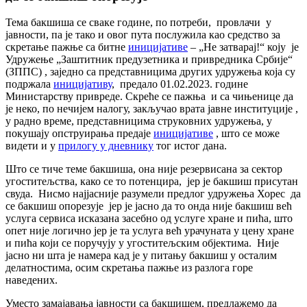
Тема бакшиша се сваке године, по потреби, провлачи у
јавности, па је тако и овог пута послужила као средство за
скретање пажње са битне
иницијативе
– „Не затварај!“ коју је
Удружење „Заштитник предузетника и привредника Србије“
(ЗППС) , заједно са представницима других удружења која су
подржала
иницијативу
, предало 01.02.2023. године
Министарству привреде. Скреће се пажња и са чињенице да
је неко, по нечијем налогу, закључао врата јавне институције ,
у радно време, представницима струковних удружења, у
покушају опструирања предаје
иницијативе
, што се може
видети и у
прилогу у дневнику
тог истог дана.
Што се тиче теме бакшиша, она није резервисана за сектор
угоститељства, како се то потенцира, јер је бакшиш присутан
свуда. Нисмо најјасније разумели предлог удружења Хорес да
се бакшиш опорезује јер је јасно да то онда није бакшиш већ
услуга сервиса исказана засебно од услуге хране и пића, што
опет није логично јер је та услуга већ урачуната у цену хране
и пића који се поручују у угоститељским објектима. Није
јасно ни шта је намера кад је у питању бакшиш у осталим
делатностима, осим скретања пажње из разлога горе
наведених.
Уместо замајавања јавности са бакшишем, предлажемо да