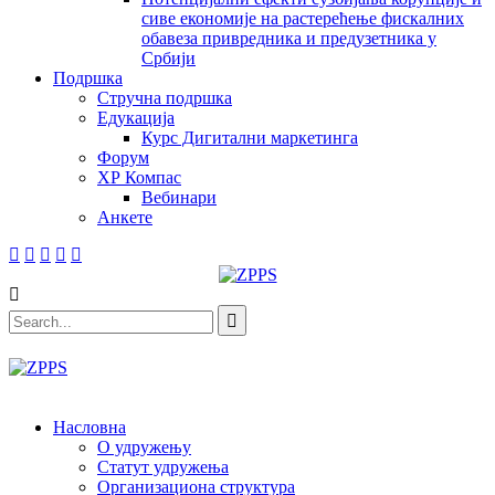
сиве економије на растерећење фискалних
обавеза привредника и предузетника у
Србији
Подршка
Стручна подршка
Едукација
Курс Дигитални маркетинга
Форум
ХР Компас
Вебинари
Анкете
Насловна
О удружењу
Статут удружења
Организациона структура