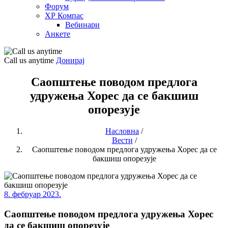
Форум
ХР Компас
Вебинари
Анкете
Call us anytime
Донирај
Саопштење поводом предлога
удружења Хорес да се бакшиш
опорезује
Насловна
/
Вести
/
Саопштење поводом предлога удружења Хорес да се
бакшиш опорезује
8. фебруар 2023.
Саопштење поводом предлога удружења Хорес
да се бакшиш опорезује