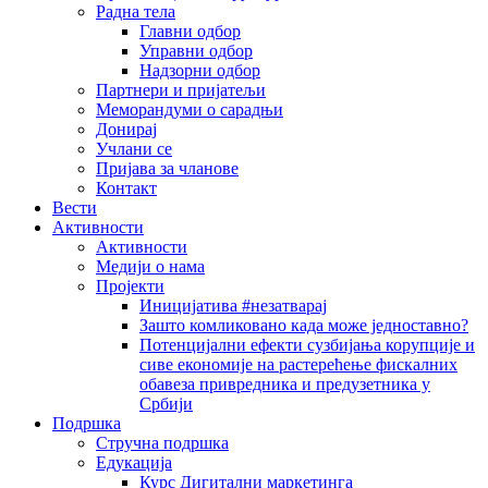
Радна тела
Главни одбор
Управни одбор
Надзорни одбор
Партнери и пријатељи
Меморандуми о сарадњи
Донирај
Учлани се
Пријава за чланове
Контакт
Вести
Активности
Активности
Медији о нама
Пројекти
Иницијатива #незатварај
Зашто комликовано када може једноставно?
Потенцијални ефекти сузбијања корупције и
сиве економије на растерећење фискалних
обавеза привредника и предузетника у
Србији
Подршка
Стручна подршка
Едукација
Курс Дигитални маркетинга