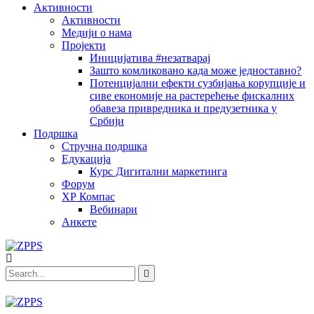
Активности
Активности
Медији о нама
Пројекти
Иницијатива #незатварај
Зашто комликовано када може једноставно?
Потенцијални ефекти сузбијања корупције и
сиве економије на растерећење фискалних
обавеза привредника и предузетника у
Србији
Подршка
Стручна подршка
Едукација
Курс Дигитални маркетинга
Форум
ХР Компас
Вебинари
Анкете