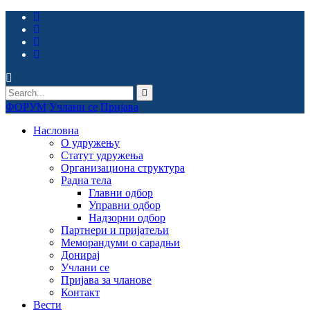
ФОРУМ
Учлани се
Пријава
Насловна
О удружењу
Статут удружења
Организациона структура
Радна тела
Главни одбор
Управни одбор
Надзорни одбор
Партнери и пријатељи
Меморандуми о сарадњи
Донирај
Учлани се
Пријава за чланове
Контакт
Вести