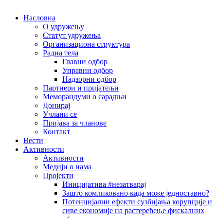
Насловна
О удружењу
Статут удружења
Организациона структура
Радна тела
Главни одбор
Управни одбор
Надзорни одбор
Партнери и пријатељи
Меморандуми о сарадњи
Донирај
Учлани се
Пријава за чланове
Контакт
Вести
Активности
Активности
Медији о нама
Пројекти
Иницијатива #незатварај
Зашто комликовано када може једноставно?
Потенцијални ефекти сузбијања корупције и
сиве економије на растерећење фискалних