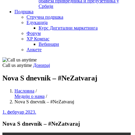
обавеза привредника и предузетника у
Србији
Подршка
Стручна подршка
Едукација
Курс Дигитални маркетинга
Форум
ХР Компас
Вебинари
Анкете
Call us anytime
Донирај
Nova S dnevnik – #NeZatvaraj
Насловна
/
Медији о нама
/
Nova S dnevnik – #NeZatvaraj
1. фебруар 2023.
Nova S dnevnik – #NeZatvaraj