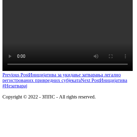
Previous Post
Иницијатива за укидање затварања легално
регистрованих привредних субјеката
Next Post
Иницијатива
#Незатварај
Copyright © 2022 - ЗППС - All rights reserved.