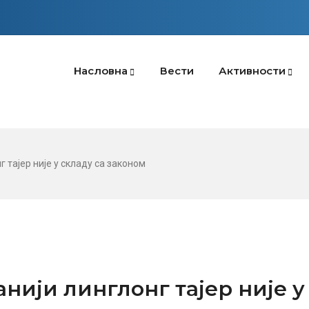
Насловна
Вести
Активности
тајер није у складу са законом
ији линглонг тајер није у