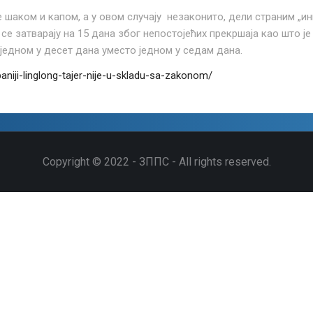
е шаком и капом, а у овом случају незаконито, дели страним „
е затварају на 15 дана због непостојећих прекршаја као што је
једном у десет дана уместо једном у седам дана.
niji-linglong-tajer-nije-u-skladu-sa-zakonom/
Copyright © 2022 - ЗППС - All rights reserved.