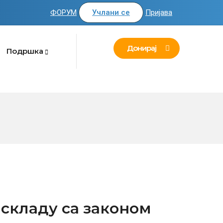
ФОРУМ
Учлани се
Пријава
Донирај
Подршка
 складу са законом