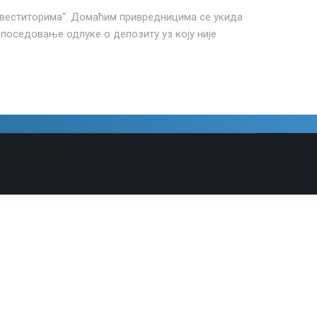
инвеститорима“. Домаћим привредницима се укида
 поседовање одлуке о депозиту уз коју није