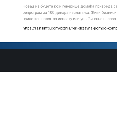
Новац из буџета који генерише домаћа привреда с
репрограм за 100 динара неслагања. Живи бизниси с
приложен налог за исплату или уплаћивање пазара 
https://rs.n1info.com/biznis/reri-drzavna-pomoc-kompa