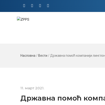
Насловна
/
Вести
/
Државна помоћ компанији линглонг 
11. март 2021.
Државна помоћ компан