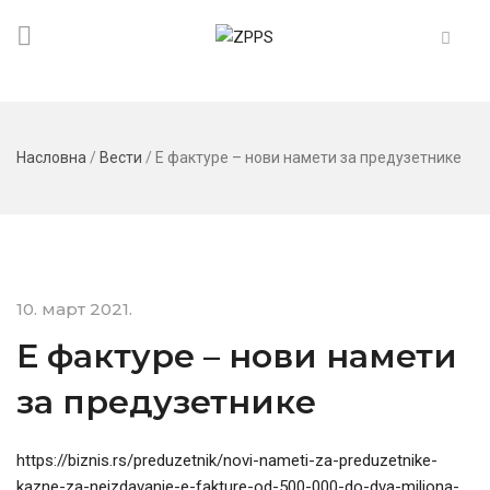
Насловна
/
Вести
/
Е фактуре – нови намети за предузетнике
10. март 2021.
Е фактуре – нови намети
за предузетнике
https://biznis.rs/preduzetnik/novi-nameti-za-preduzetnike-
kazne-za-neizdavanje-e-fakture-od-500-000-do-dva-miliona-