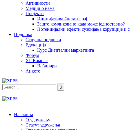
Активности
Медији о нама
Пројекти
Иницијатива #незатварај
Зашто комликовано када може једноставно?
Потенцијални ефекти сузбијања корупције и с
Подршка
Стручна подршка
Едукација
Курс Дигитални маркетинга
Форум
ХР Компас
Вебинари
Анкете
Насловна
О удружењу
Статут удружења