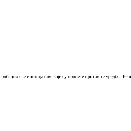
 одбацио све иницијативе које су поднете против те уредбе. Реше