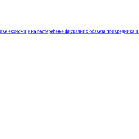
иве економије на растерећење фискалних обавеза привредника и