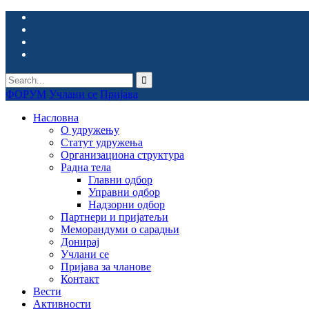
ФОРУМ
Учлани се
Пријава
Насловна
О удружењу
Статут удружења
Организациона структура
Радна тела
Главни одбор
Управни одбор
Надзорни одбор
Партнери и пријатељи
Меморандуми о сарадњи
Донирај
Учлани се
Пријава за чланове
Контакт
Вести
Активности