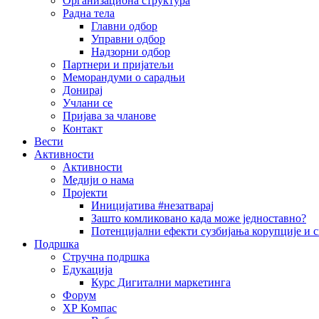
Организациона структура
Радна тела
Главни одбор
Управни одбор
Надзорни одбор
Партнери и пријатељи
Меморандуми о сарадњи
Донирај
Учлани се
Пријава за чланове
Контакт
Вести
Активности
Активности
Медији о нама
Пројекти
Иницијатива #незатварај
Зашто комликовано када може једноставно?
Потенцијални ефекти сузбијања корупције и с
Подршка
Стручна подршка
Едукација
Курс Дигитални маркетинга
Форум
ХР Компас