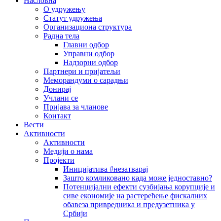
Насловна
О удружењу
Статут удружења
Организациона структура
Радна тела
Главни одбор
Управни одбор
Надзорни одбор
Партнери и пријатељи
Меморандуми о сарадњи
Донирај
Учлани се
Пријава за чланове
Контакт
Вести
Активности
Активности
Медији о нама
Пројекти
Иницијатива #незатварај
Зашто комликовано када може једноставно?
Потенцијални ефекти сузбијања корупције и
сиве економије на растерећење фискалних
обавеза привредника и предузетника у
Србији