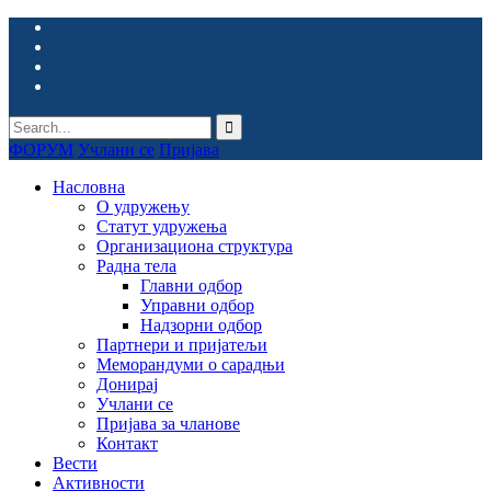
ФОРУМ
Учлани се
Пријава
Насловна
О удружењу
Статут удружења
Организациона структура
Радна тела
Главни одбор
Управни одбор
Надзорни одбор
Партнери и пријатељи
Меморандуми о сарадњи
Донирај
Учлани се
Пријава за чланове
Контакт
Вести
Активности