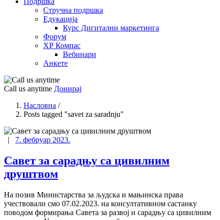
Подршка
Стручна подршка
Едукација
Курс Дигитални маркетинга
Форум
ХР Компас
Вебинари
Анкете
Call us anytime
Донирај
Насловна
/
Posts tagged "savet za saradnju"
|
7. фебруар 2023.
Савет за сарадњу са цивилним
друштвом
На позив Министарства за људска и мањинска права
учествовали смо 07.02.2023. на консултативном састанку
поводом формирања Савета за развој и сарадњу са цивилним