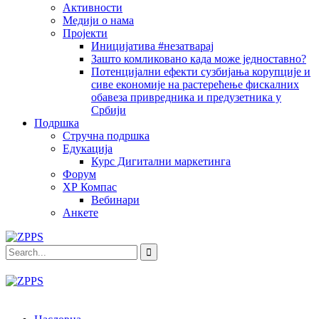
Активности
Медији о нама
Пројекти
Иницијатива #незатварај
Зашто комликовано када може једноставно?
Потенцијални ефекти сузбијања корупције и
сиве економије на растерећење фискалних
обавеза привредника и предузетника у
Србији
Подршка
Стручна подршка
Едукација
Курс Дигитални маркетинга
Форум
ХР Компас
Вебинари
Анкете