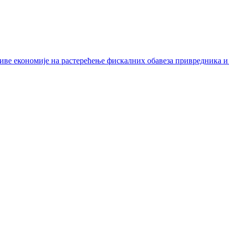
иве економије на растерећење фискалних обавеза привредника и