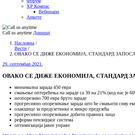
Форум
ХР Компас
Вебинари
Анкете
Call us anytime
Донирај
Насловна
/
Вести
/
ОВАКО СЕ ДИЖЕ ЕКОНОМИЈА, СТАНДАРД ЗАПОС
29. септембар 2021.
ОВАКО СЕ ДИЖЕ ЕКОНОМИЈА, СТАНДАРД 
минимална зарада 450 евра
смањење оптерећења на зараде са 39 на 21% (код нас је 6
неопорезиво 700 евра бруто зараде
прогресивно опорезивање зарада што ће смањити сиву ек
олакшице за предузетнике и микро предузећа
прогресивно опорезивање добити правних лица
реформа пензијцког система
оптимизација јавне управе