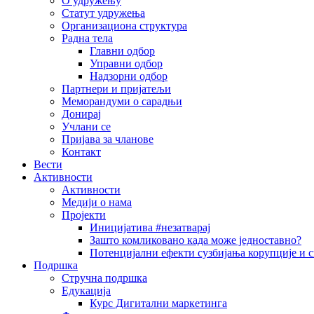
О удружењу
Статут удружења
Организациона структура
Радна тела
Главни одбор
Управни одбор
Надзорни одбор
Партнери и пријатељи
Меморандуми о сарадњи
Донирај
Учлани се
Пријава за чланове
Контакт
Вести
Активности
Активности
Медији о нама
Пројекти
Иницијатива #незатварај
Зашто комликовано када може једноставно?
Потенцијални ефекти сузбијања корупције и с
Подршка
Стручна подршка
Едукација
Курс Дигитални маркетинга