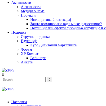
Активности
Активности
Медији о нама
Пројекти
Иницијатива #незатварај
Зашто комликовано када може једноставно?
Потенцијални ефекти сузбијања корупције и с
Подршка
Стручна подршка
Едукација
Курс Дигитални маркетинга
Форум
ХР Компас
Вебинари
Анкете
Насловна