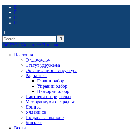
ФОРУМ
Учлани се
Пријава
Насловна
О удружењу
Статут удружења
Организациона структура
Радна тела
Главни одбор
Управни одбор
Надзорни одбор
Партнери и пријатељи
Меморандуми о сарадњи
Донирај
Учлани се
Пријава за чланове
Контакт
Вести