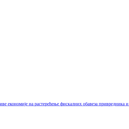
иве економије на растерећење фискалних обавеза привредника и