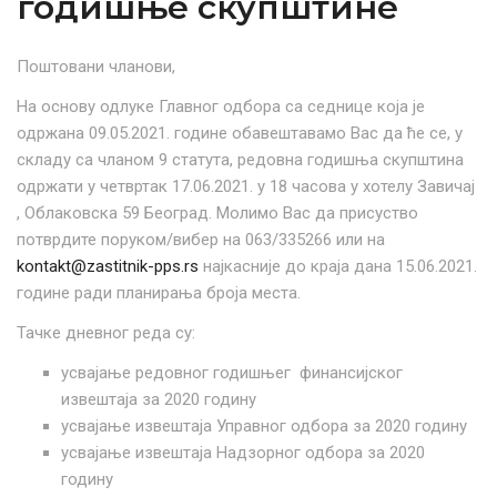
годишње скупштине
Поштовани чланови,
На основу одлуке Главног одбора са седнице која је
одржана 09.05.2021. године обавештавамо Вас да ће се, у
складу са чланом 9 статута, редовна годишња скупштина
одржати у четвртак 17.06.2021. у 18 часова у хотелу Завичај
, Облаковска 59 Београд. Молимо Вас да присуство
потврдите поруком/вибер на 063/335266 или на
kontakt@zastitnik-pps.rs
најкасније до краја дана 15.06.2021.
године ради планирања броја места.
Тачке дневног реда су:
усвајање редовног годишњег финансијског
извештаја за 2020 годину
усвајање извештаја Управног одбора за 2020 годину
усвајање извештаја Надзорног одбора за 2020
годину