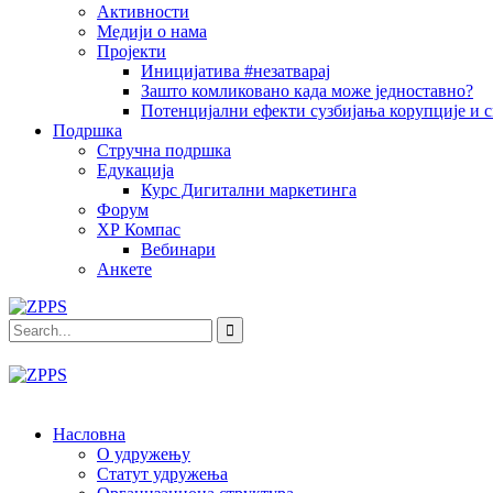
Активности
Медији о нама
Пројекти
Иницијатива #незатварај
Зашто комликовано када може једноставно?
Потенцијални ефекти сузбијања корупције и с
Подршка
Стручна подршка
Едукација
Курс Дигитални маркетинга
Форум
ХР Компас
Вебинари
Анкете
Насловна
О удружењу
Статут удружења