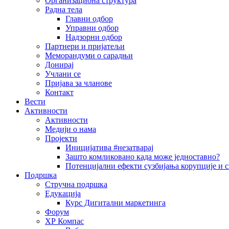
Организациона структура
Радна тела
Главни одбор
Управни одбор
Надзорни одбор
Партнери и пријатељи
Меморандуми о сарадњи
Донирај
Учлани се
Пријава за чланове
Контакт
Вести
Активности
Активности
Медији о нама
Пројекти
Иницијатива #незатварај
Зашто комликовано када може једноставно?
Потенцијални ефекти сузбијања корупције и с
Подршка
Стручна подршка
Едукација
Курс Дигитални маркетинга
Форум
ХР Компас