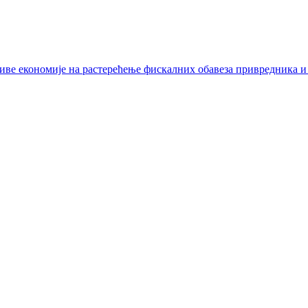
иве економије на растерећење фискалних обавеза привредника и