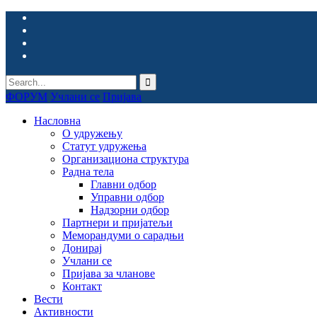
ФОРУМ
Учлани се
Пријава
Насловна
О удружењу
Статут удружења
Организациона структура
Радна тела
Главни одбор
Управни одбор
Надзорни одбор
Партнери и пријатељи
Меморандуми о сарадњи
Донирај
Учлани се
Пријава за чланове
Контакт
Вести
Активности