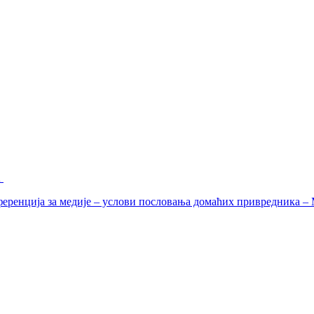
A
еренција за медије – услови пословања домаћих привредника – М