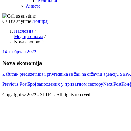
Вебинари
Анкете
Call us anytime
Донирај
Насловна
/
Медији о нама
/
Nova ekonomija
14. фебруар 2022.
Nova ekonomija
Zaštitnik preduzetnika i privrednika se žali na državnu agenciju SEP
Previous Post
Број запослених у приватном сектору
Next Post
Конф
Copyright © 2022 - ЗППС - All rights reserved.