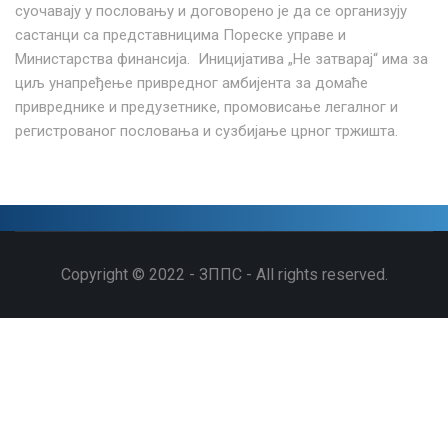
суочавају у пословању и договорено је да се организују
састанци са представницима Пореске управе и
Министарства финансија. Иницијатива „Не затварај“ има за
циљ унапређење привредног амбијента за домаће
привреднике и предузетнике, промовисање легалног и
регистрованог пословања и сузбијање црног тржишта.
Copyright © 2022 - ЗППС - All rights reserved.