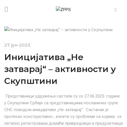
27. јун 2023.
Иницијатива „Не
затварај“ – активности у
Скупштини
Представници удружења састали су се 27.06.2023. године
у Скупштини Србије са представницима посланичке групе
СНС поводом иницијативе „Не затварај“. Састанак је
протекао конструктивно , изнети су проблеми са којима се
легално регистровани домаћи привредници и предузетници