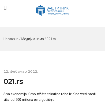
Насловна
/
Медији о нама
/
021.rs
22. фебруар 2022.
021.rs
Siva ekonomija: Crno tržište tekstilne robe iz Kine vredi vredi
više od 500 miliona evra godišnje