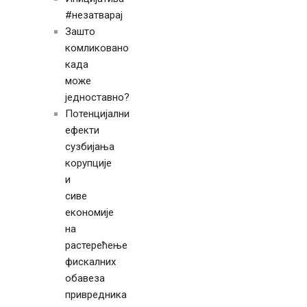
#незатварај
Зашто
комликовано
када
може
једноставно?
Потенцијални
ефекти
сузбијања
корупције
и
сиве
економије
на
растерећење
фискалних
обавеза
привредника