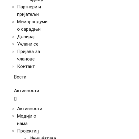
Партнери и
пријатељи
Меморандуми
о сарадњи
Донирај
Учлани се
Пријава за
чланове
Контакт
Вести
Активности
Активности
Медији о
нама
Пројекти
Иницијатива