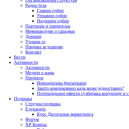
Организациона структура
Радна тела
Главни одбор
Управни одбор
Надзорни одбор
Партнери и пријатељи
Меморандуми о сарадњи
Донирај
Учлани се
Пријава за чланове
Контакт
Вести
Активности
Активности
Медији о нама
Пројекти
Иницијатива #незатварај
Зашто комликовано када може једноставно?
Потенцијални ефекти сузбијања корупције и с
Подршка
Стручна подршка
Едукација
Курс Дигитални маркетинга
Форум
ХР Компас