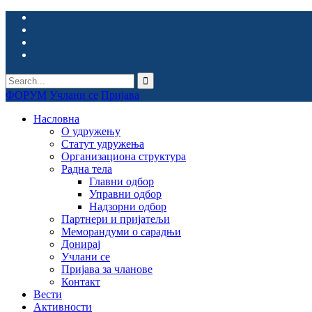
ФОРУМ
Учлани се
Пријава
Насловна
О удружењу
Статут удружења
Организациона структура
Радна тела
Главни одбор
Управни одбор
Надзорни одбор
Партнери и пријатељи
Меморандуми о сарадњи
Донирај
Учлани се
Пријава за чланове
Контакт
Вести
Активности