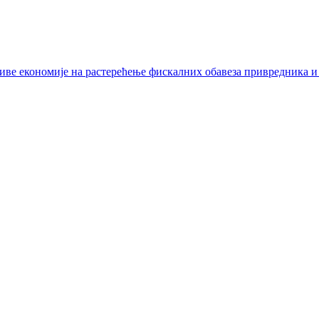
иве економије на растерећење фискалних обавеза привредника и