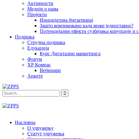
Активности
Медији о нама
Пројекти
Иницијатива #незатварај
Зашто комликовано када може једноставно?
Потенцијални ефекти сузбијања корупције и с
Подршка
Стручна подршка
Едукација
Курс Дигитални маркетинга
Форум
ХР Компас
Вебинари
Анкете
Насловна
О удружењу
Статут удружења