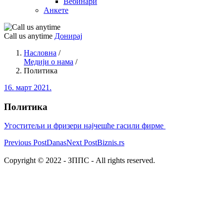
Вебинари
Анкете
Call us anytime
Донирај
Насловна
/
Медији о нама
/
Политика
16. март 2021.
Политика
Угоститељи и фризери најчешће гасили фирме
Previous Post
Danas
Next Post
Biznis.rs
Copyright © 2022 - ЗППС - All rights reserved.