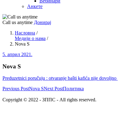
Вебинари
Анкете
Call us anytime
Донирај
Насловна
/
Медији о нама
/
Nova S
5. април 2021.
Nova S
Preduzetnici poručuju : otvaranje bašti kafića nije dovoljno
Previous Post
Nova S
Next Post
Политика
Copyright © 2022 - ЗППС - All rights reserved.