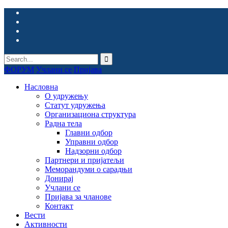
ФОРУМ
Учлани се
Пријава
Насловна
О удружењу
Статут удружења
Организациона структура
Радна тела
Главни одбор
Управни одбор
Надзорни одбор
Партнери и пријатељи
Меморандуми о сарадњи
Донирај
Учлани се
Пријава за чланове
Контакт
Вести
Активности