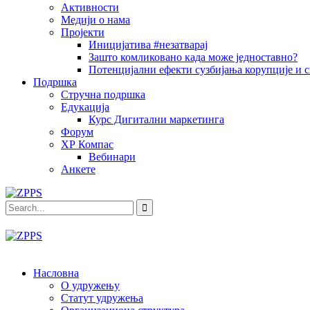
Активности
Медији о нама
Пројекти
Иницијатива #незатварај
Зашто комликовано када може једноставно?
Потенцијални ефекти сузбијања корупције и с
Подршка
Стручна подршка
Едукација
Курс Дигитални маркетинга
Форум
ХР Компас
Вебинари
Анкете
Насловна
О удружењу
Статут удружења