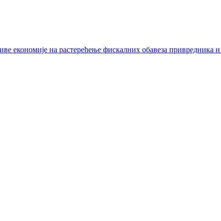
иве економије на растерећење фискалних обавеза привредника и