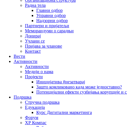
Организациона структура
Радна тела
Главни одбор
Управни одбор
Надзорни одбор
Партнери и пријатељи
Меморандуми о сарадњи
Донирај
Учлани се
Пријава за чланове
Контакт
Вести
Активности
Активности
Медији о нама
Пројекти
Иницијатива #незатварај
Зашто комликовано када може једноставно?
Потенцијални ефекти сузбијања корупције и с
Подршка
Стручна подршка
Едукација
Курс Дигитални маркетинга
Форум
ХР Компас