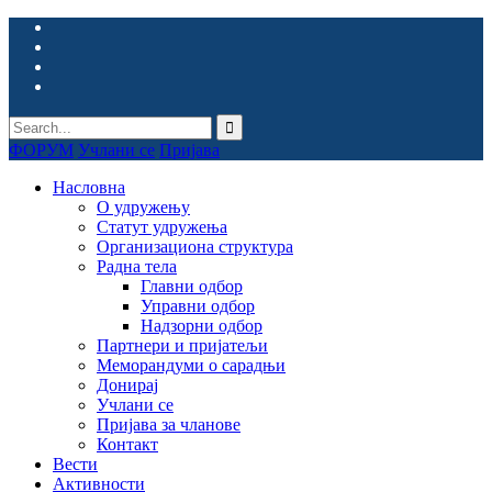
ФОРУМ
Учлани се
Пријава
Насловна
О удружењу
Статут удружења
Организациона структура
Радна тела
Главни одбор
Управни одбор
Надзорни одбор
Партнери и пријатељи
Меморандуми о сарадњи
Донирај
Учлани се
Пријава за чланове
Контакт
Вести
Активности