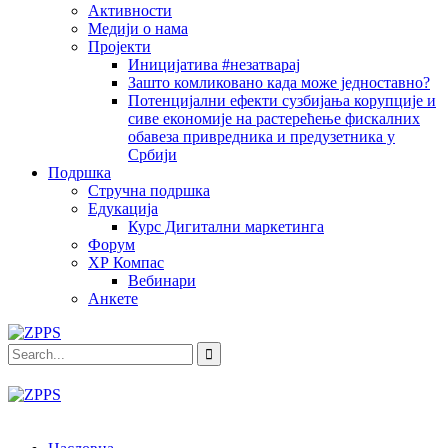
Активности
Медији о нама
Пројекти
Иницијатива #незатварај
Зашто комликовано када може једноставно?
Потенцијални ефекти сузбијања корупције и
сиве економије на растерећење фискалних
обавеза привредника и предузетника у
Србији
Подршка
Стручна подршка
Едукација
Курс Дигитални маркетинга
Форум
ХР Компас
Вебинари
Анкете