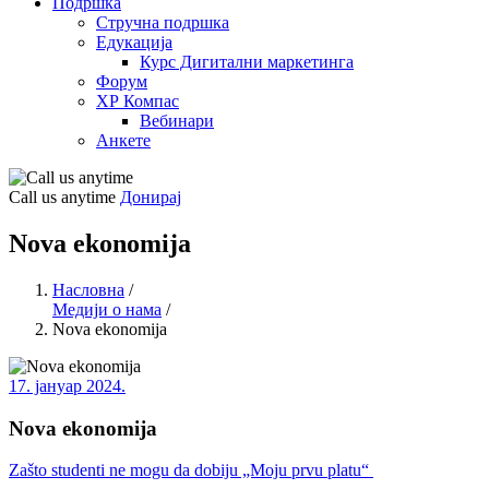
Подршка
Стручна подршка
Едукација
Курс Дигитални маркетинга
Форум
ХР Компас
Вебинари
Анкете
Call us anytime
Донирај
Nova ekonomija
Насловна
/
Медији о нама
/
Nova ekonomija
17. јануар 2024.
Nova ekonomija
Zašto studenti ne mogu da dobiju „Moju prvu platu“