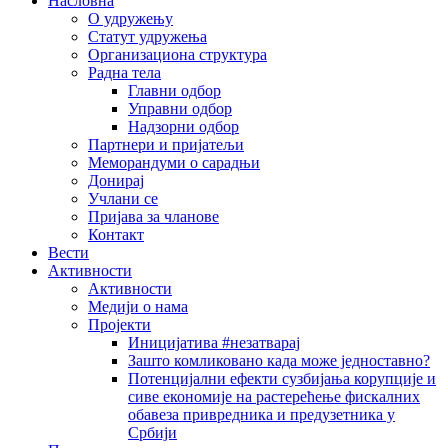
Насловна
О удружењу
Статут удружења
Организациона структура
Радна тела
Главни одбор
Управни одбор
Надзорни одбор
Партнери и пријатељи
Меморандуми о сарадњи
Донирај
Учлани се
Пријава за чланове
Контакт
Вести
Активности
Активности
Медији о нама
Пројекти
Иницијатива #незатварај
Зашто комликовано када може једноставно?
Потенцијални ефекти сузбијања корупције и
сиве економије на растерећење фискалних
обавеза привредника и предузетника у
Србији