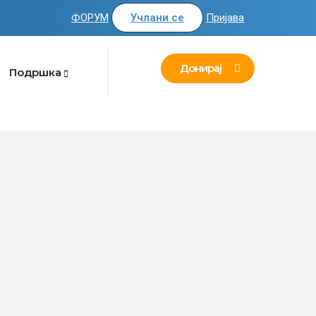
ФОРУМ
Учлани се
Пријава
Донирај
Подршка