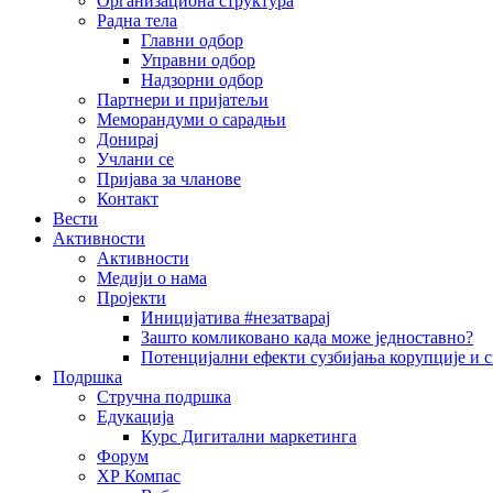
Организациона структура
Радна тела
Главни одбор
Управни одбор
Надзорни одбор
Партнери и пријатељи
Меморандуми о сарадњи
Донирај
Учлани се
Пријава за чланове
Контакт
Вести
Активности
Активности
Медији о нама
Пројекти
Иницијатива #незатварај
Зашто комликовано када може једноставно?
Потенцијални ефекти сузбијања корупције и с
Подршка
Стручна подршка
Едукација
Курс Дигитални маркетинга
Форум
ХР Компас