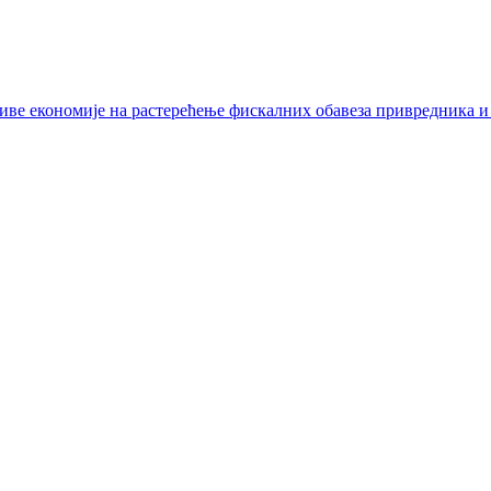
иве економије на растерећење фискалних обавеза привредника и