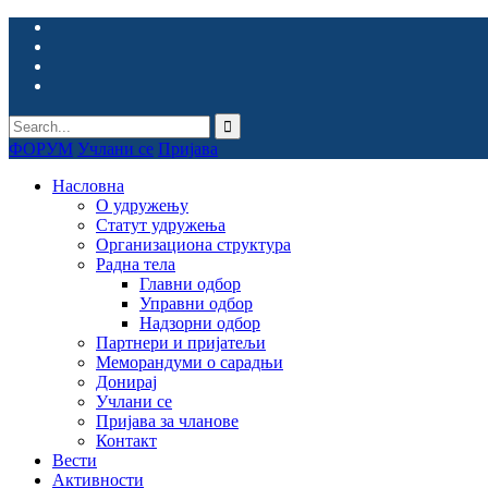
ФОРУМ
Учлани се
Пријава
Насловна
О удружењу
Статут удружења
Организациона структура
Радна тела
Главни одбор
Управни одбор
Надзорни одбор
Партнери и пријатељи
Меморандуми о сарадњи
Донирај
Учлани се
Пријава за чланове
Контакт
Вести
Активности