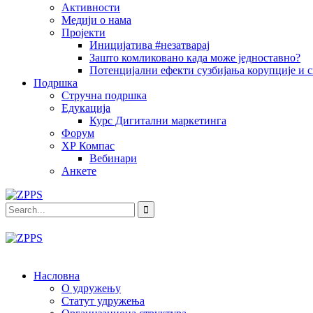
Активности
Медији о нама
Пројекти
Иницијатива #незатварај
Зашто комликовано када може једноставно?
Потенцијални ефекти сузбијања корупције и с
Подршка
Стручна подршка
Едукација
Курс Дигитални маркетинга
Форум
ХР Компас
Вебинари
Анкете
Насловна
О удружењу
Статут удружења