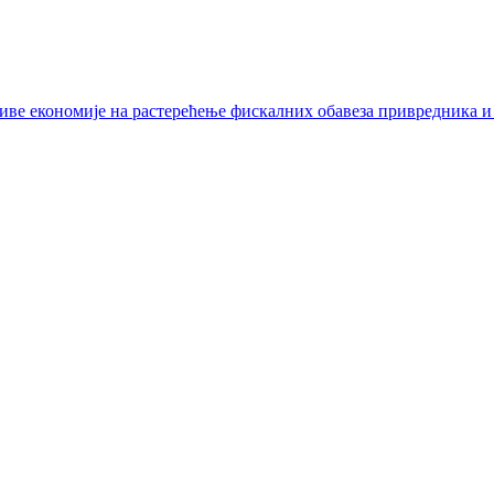
иве економије на растерећење фискалних обавеза привредника и