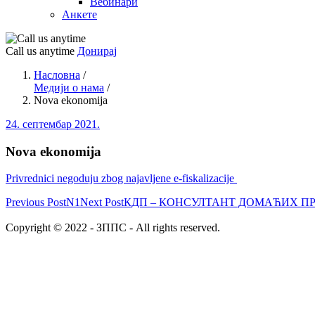
Вебинари
Анкете
Call us anytime
Донирај
Насловна
/
Медији о нама
/
Nova ekonomija
24. септембар 2021.
Nova ekonomija
Privrednici negoduju zbog najavljene e-fiskalizacije
Previous Post
N1
Next Post
КДП – КОНСУЛТАНТ ДОМАЋИХ ПР
Copyright © 2022 - ЗППС - All rights reserved.