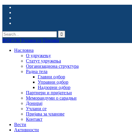
ФОРУМ
Учлани се
Пријава
Насловна
О удружењу
Статут удружења
Организациона структура
Радна тела
Главни одбор
Управни одбор
Надзорни одбор
Партнери и пријатељи
Меморандуми о сарадњи
Донирај
Учлани се
Пријава за чланове
Контакт
Вести
Активности