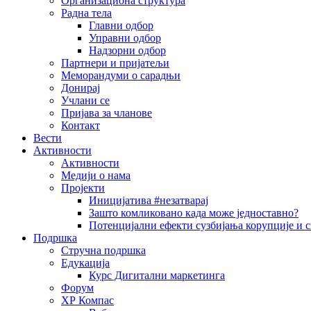
Организациона структура
Радна тела
Главни одбор
Управни одбор
Надзорни одбор
Партнери и пријатељи
Меморандуми о сарадњи
Донирај
Учлани се
Пријава за чланове
Контакт
Вести
Активности
Активности
Медији о нама
Пројекти
Иницијатива #незатварај
Зашто комликовано када може једноставно?
Потенцијални ефекти сузбијања корупције и с
Подршка
Стручна подршка
Едукација
Курс Дигитални маркетинга
Форум
ХР Компас