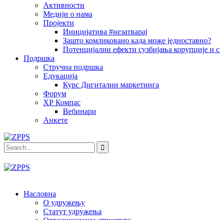
Активности
Медији о нама
Пројекти
Иницијатива #незатварај
Зашто комликовано када може једноставно?
Потенцијални ефекти сузбијања корупције и с
Подршка
Стручна подршка
Едукација
Курс Дигитални маркетинга
Форум
ХР Компас
Вебинари
Анкете
Насловна
О удружењу
Статут удружења