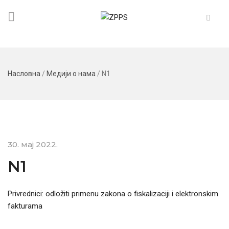
Насловна
/
Медији о нама
/
N1
30. мај 2022.
N1
Privrednici: odložiti primenu zakona o fiskalizaciji i elektronskim
fakturama