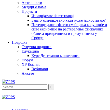
Активности
Медији о нама
Пројекти
Иницијатива #незатварај
Зашто комликовано када може једноставно?
Потенцијални ефекти сузбијања корупције и
сиве економије на растерећење фискалних
обавеза привредника и предузетника у
Србији
Подршка
Стручна подршка
Едукација
Курс Дигитални маркетинга
Форум
ХР Компас
Вебинари
Анкете