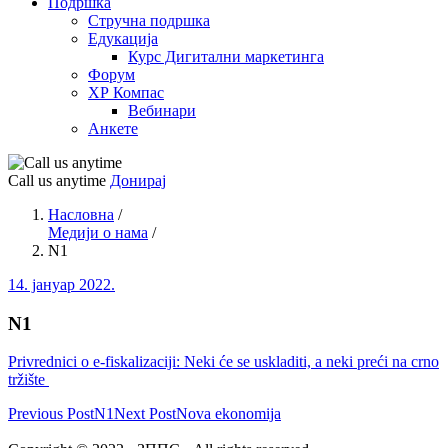
Подршка
Стручна подршка
Едукација
Курс Дигитални маркетинга
Форум
ХР Компас
Вебинари
Анкете
Call us anytime
Донирај
Насловна
/
Медији о нама
/
N1
14. јануар 2022.
N1
Privrednici o e-fiskalizaciji: Neki će se uskladiti, a neki preći na crno
tržište
Previous Post
N1
Next Post
Nova ekonomija