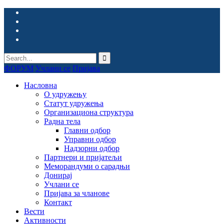
ФОРУМ
Учлани се
Пријава
Насловна
О удружењу
Статут удружења
Организациона структура
Радна тела
Главни одбор
Управни одбор
Надзорни одбор
Партнери и пријатељи
Меморандуми о сарадњи
Донирај
Учлани се
Пријава за чланове
Контакт
Вести
Активности