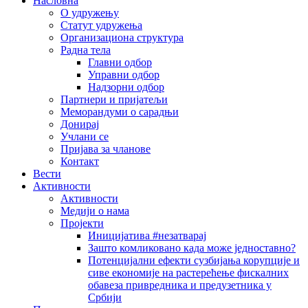
Насловна
О удружењу
Статут удружења
Организациона структура
Радна тела
Главни одбор
Управни одбор
Надзорни одбор
Партнери и пријатељи
Меморандуми о сарадњи
Донирај
Учлани се
Пријава за чланове
Контакт
Вести
Активности
Активности
Медији о нама
Пројекти
Иницијатива #незатварај
Зашто комликовано када може једноставно?
Потенцијални ефекти сузбијања корупције и
сиве економије на растерећење фискалних
обавеза привредника и предузетника у
Србији