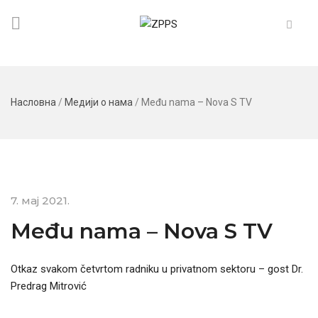
Насловна
/
Медији о нама
/
Među nama – Nova S TV
7. мај 2021.
Među nama – Nova S TV
Otkaz svakom četvrtom radniku u privatnom sektoru – gost Dr.
Predrag Mitrović