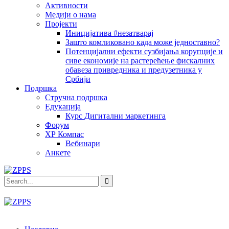
Активности
Медији о нама
Пројекти
Иницијатива #незатварај
Зашто комликовано када може једноставно?
Потенцијални ефекти сузбијања корупције и
сиве економије на растерећење фискалних
обавеза привредника и предузетника у
Србији
Подршка
Стручна подршка
Едукација
Курс Дигитални маркетинга
Форум
ХР Компас
Вебинари
Анкете