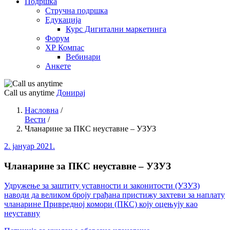
Подршка
Стручна подршка
Едукација
Курс Дигитални маркетинга
Форум
ХР Компас
Вебинари
Анкете
Call us anytime
Донирај
Насловна
/
Вести
/
Чланарине за ПКС неуставне – УЗУЗ
2. јануар 2021.
Чланарине за ПКС неуставне – УЗУЗ
Удружење за заштиту уставности и законитости (УЗУЗ)
наводи да великом броју грађана пристижу захтеви за наплату
чланарине Привредној комори (ПКС) коју оцењују као
неуставну