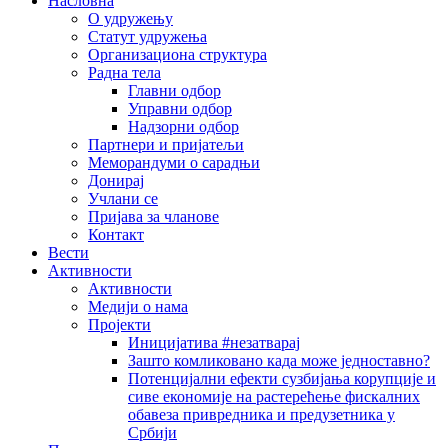
Насловна
О удружењу
Статут удружења
Организациона структура
Радна тела
Главни одбор
Управни одбор
Надзорни одбор
Партнери и пријатељи
Меморандуми о сарадњи
Донирај
Учлани се
Пријава за чланове
Контакт
Вести
Активности
Активности
Медији о нама
Пројекти
Иницијатива #незатварај
Зашто комликовано када може једноставно?
Потенцијални ефекти сузбијања корупције и
сиве економије на растерећење фискалних
обавеза привредника и предузетника у
Србији