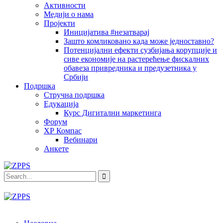
Активности
Медији о нама
Пројекти
Иницијатива #незатварај
Зашто комликовано када може једноставно?
Потенцијални ефекти сузбијања корупције и
сиве економије на растерећење фискалних
обавеза привредника и предузетника у
Србији
Подршка
Стручна подршка
Едукација
Курс Дигитални маркетинга
Форум
ХР Компас
Вебинари
Анкете