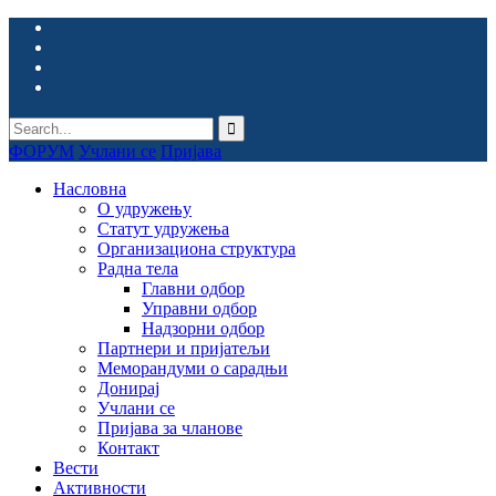
ФОРУМ
Учлани се
Пријава
Насловна
О удружењу
Статут удружења
Организациона структура
Радна тела
Главни одбор
Управни одбор
Надзорни одбор
Партнери и пријатељи
Меморандуми о сарадњи
Донирај
Учлани се
Пријава за чланове
Контакт
Вести
Активности