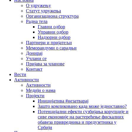
Насловна
О удружењу
Статут удружења
Организациона структура
Радна тела
Главни одбор
Управни одбор
Надзорни одбор
Партнери и пријатељи
Меморандуми о сарадњи
Донирај
Учлани се
Пријава за чланове
Контакт
Вести
Активности
Активности
Медији о нама
Пројекти
Иницијатива #незатварај
Зашто комликовано када може једноставно?
Потенцијални ефекти сузбијања корупције и
сиве економије на растерећење фискалних
обавеза привредника и предузетника у
Србији