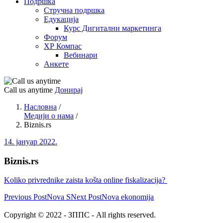
Подршка
Стручна подршка
Едукација
Курс Дигитални маркетинга
Форум
ХР Компас
Вебинари
Анкете
Call us anytime
Донирај
Насловна
/
Медији о нама
/
Biznis.rs
14. јануар 2022.
Biznis.rs
Koliko privrednike zaista košta online fiskalizacija?
Previous Post
Nova S
Next Post
Nova ekonomija
Copyright © 2022 - ЗППС - All rights reserved.