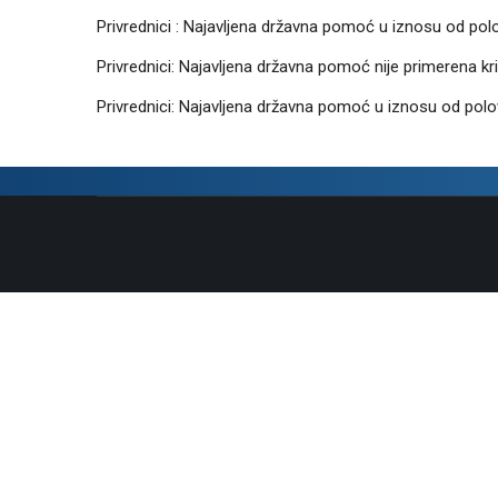
Privrednici : Najavljena državna pomoć u iznosu od polo
Privrednici: Najavljena državna pomoć nije primerena kri
Privrednici: Najavljena državna pomoć u iznosu od polov