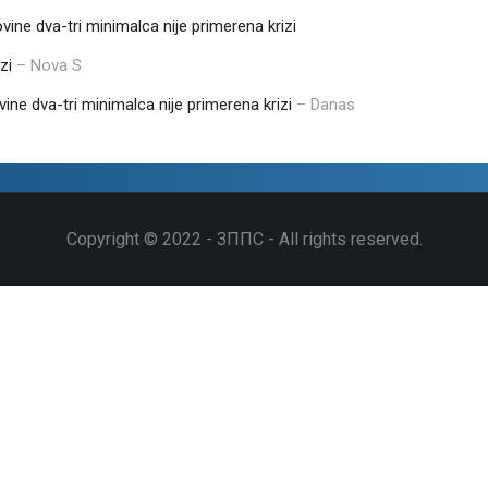
vine dva-tri minimalca nije primerena krizi
zi
– Nova S
ine dva-tri minimalca nije primerena krizi
– Danas
Copyright © 2022 - ЗППС - All rights reserved.