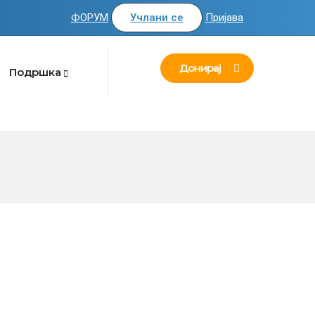
ФОРУМ
Учлани се
Пријава
Донирај
Подршка