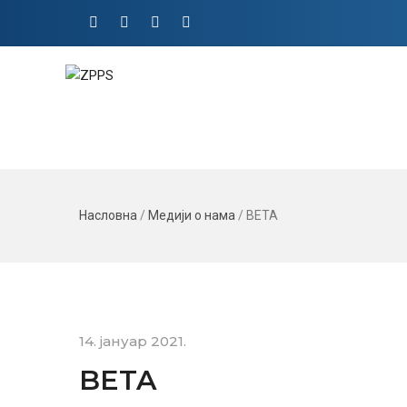
Насловна
/
Медији о нама
/
BETA
14. јануар 2021.
BETA