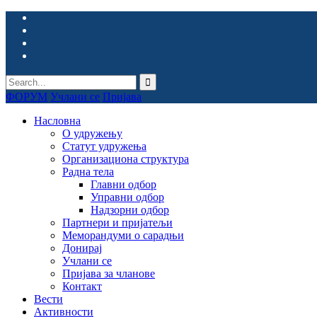
ФОРУМ
Учлани се
Пријава
Насловна
О удружењу
Статут удружења
Организациона структура
Радна тела
Главни одбор
Управни одбор
Надзорни одбор
Партнери и пријатељи
Меморандуми о сарадњи
Донирај
Учлани се
Пријава за чланове
Контакт
Вести
Активности