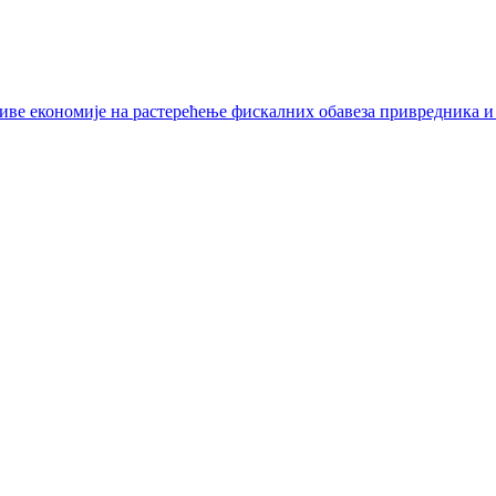
иве економије на растерећење фискалних обавеза привредника и