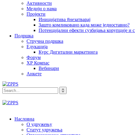
Активности
Медији о нама
Пројекти
Иницијатива #незатварај
Зашто комликовано када може једноставно?
Потенцијални ефекти сузбијања корупције и с
Подршка
Стручна подршка
Едукација
Курс Дигитални маркетинга
Форум
ХР Компас
Вебинари
Анкете
Насловна
О удружењу
Статут удружења