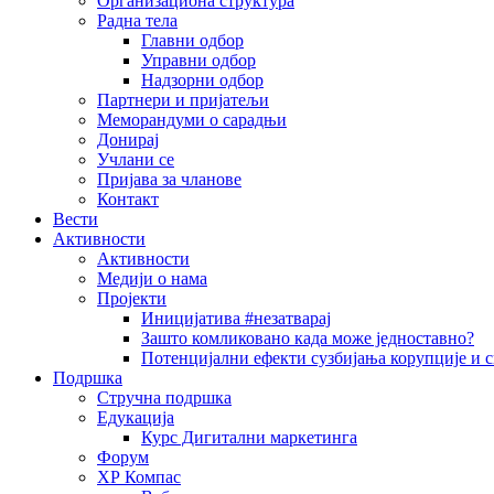
Организациона структура
Радна тела
Главни одбор
Управни одбор
Надзорни одбор
Партнери и пријатељи
Меморандуми о сарадњи
Донирај
Учлани се
Пријава за чланове
Контакт
Вести
Активности
Активности
Медији о нама
Пројекти
Иницијатива #незатварај
Зашто комликовано када може једноставно?
Потенцијални ефекти сузбијања корупције и с
Подршка
Стручна подршка
Едукација
Курс Дигитални маркетинга
Форум
ХР Компас