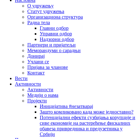
Насловна
О удружењу
Статут удружења
Организациона структура
Радна тела
Главни одбор
Управни одбор
Надзорни одбор
Партнери и пријатељи
Меморандуми о сарадњи
Донирај
Учлани се
Пријава за чланове
Контакт
Вести
Активности
Активности
Медији о нама
Пројекти
Иницијатива #незатварај
Зашто комликовано када може једноставно?
Потенцијални ефекти сузбијања корупције и
сиве економије на растерећење фискалних
обавеза привредника и предузетника у
Србији