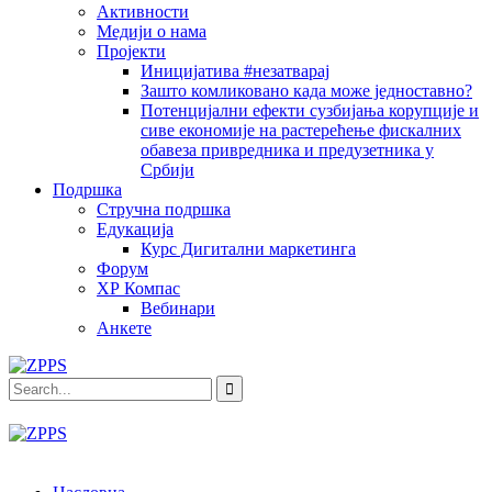
Активности
Медији о нама
Пројекти
Иницијатива #незатварај
Зашто комликовано када може једноставно?
Потенцијални ефекти сузбијања корупције и
сиве економије на растерећење фискалних
обавеза привредника и предузетника у
Србији
Подршка
Стручна подршка
Едукација
Курс Дигитални маркетинга
Форум
ХР Компас
Вебинари
Анкете