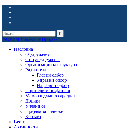
ФОРУМ
Учлани се
Пријава
Насловна
О удружењу
Статут удружења
Организациона структура
Радна тела
Главни одбор
Управни одбор
Надзорни одбор
Партнери и пријатељи
Меморандуми о сарадњи
Донирај
Учлани се
Пријава за чланове
Контакт
Вести
Активности