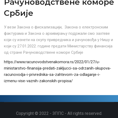
Рачуноводствене коморе
Србије
У вези Закона о фискализацији, Закона о електронским
фактурама и Закона о архивирању подржали смо захтеве
који су изнети на скупу привредника и рачуновођа у Нишу и
који су 27.01.2022. године предати Министарству финансија
од стране Рачуноводствене коморе Србије
https://www.racunovodstvenakomora.rs/2022/01/27/u-
ministarstvo-finansija-predati-zakljucci-sa-odrzanih-skupova-
racunovodja-i-privrednika-sa-zahtevom-za-odlaganje-i-
izmenu-vise-vaznih-zakonskih-propisa/
Copyright © 2022 - ЗППС - All rights reserved.